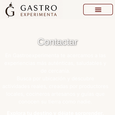
Contactar
En Gastroexperimenta te acercamos a las
experiencias más auténticas, saludables y
de cercanía.
Busca por ubicación y descubre
actividades reales, creadas por productores
locales, cocineros artesanos y guías que
conocen su tierra como nadie.
Explora tu destino y déjate sorprender.