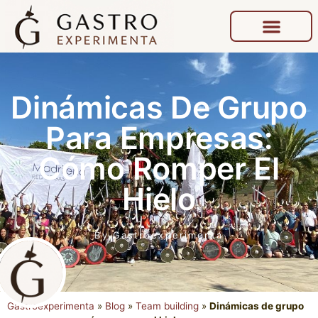
Dinámicas De Grupo
Para Empresas:
Cómo Romper El
Hielo
By
Gastroexperimenta
Gastroexperimenta
»
Blog
»
Team building
»
Dinámicas de grupo