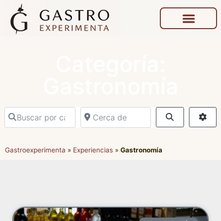
Categoría:
Gastronomía
Buscar por categoría o actividad
Cerca de
Buscar
Adv
Gastroexperimenta
»
Experiencias
»
Gastronomía