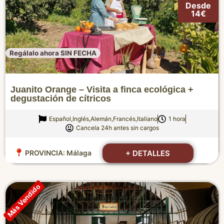
Desde
14€
Regálalo ahora SIN FECHA
Juanito Orange – Visita a finca ecológica +
degustación de cítricos
Español,Inglés,Alemán,Francés,Italiano
1 hora
Cancela 24h antes sin cargos
+ DETALLES
PROVINCIA:
Málaga
Más Vendido