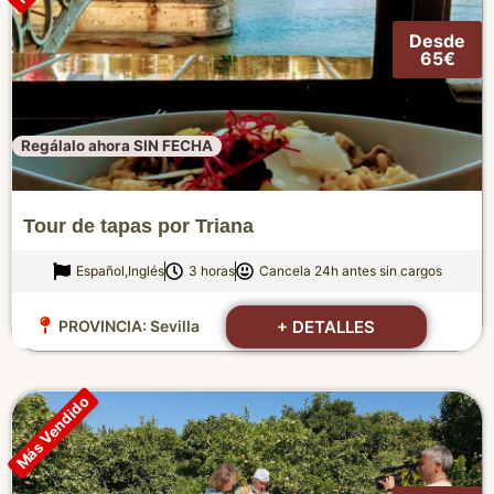
Desde
65€
Regálalo ahora SIN FECHA
Tour de tapas por Triana
Español,Inglés
3 horas
Cancela 24h antes sin cargos
+ DETALLES
PROVINCIA:
Sevilla
Más Vendido