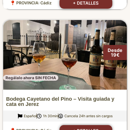
+ DETALLES
PROVINCIA:
Cádiz
Desde
19€
Regálalo ahora SIN FECHA
Bodega Cayetano del Pino – Visita guiada y
cata en Jerez
Español
1h 30min
Cancela 24h antes sin cargos