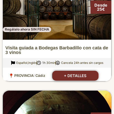
Desde
25€
Regálalo ahora SIN FECHA
Visita guiada a Bodegas Barbadillo con cata de
3 vinos
Español,Inglés
1h 30min
Cancela 24h antes sin cargos
+ DETALLES
PROVINCIA:
Cádiz