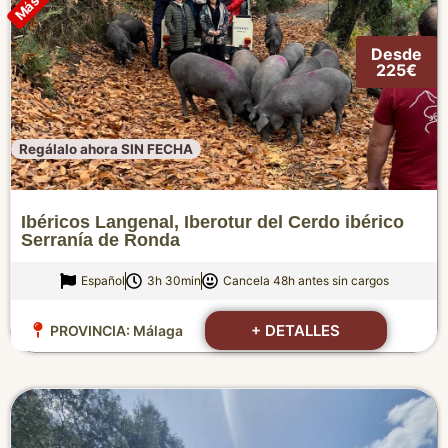
Desde
225€
Regálalo ahora SIN FECHA
Ibéricos Langenal, Iberotur del Cerdo ibérico
Serranía de Ronda
Español
3h 30min
Cancela 48h antes sin cargos
+ DETALLES
PROVINCIA:
Málaga