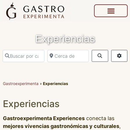
Experiencias
Buscar por categoría o actividad
Cerca de
Buscar
Adv
Gastroexperimenta
»
Experiencias
Experiencias
Gastroexperimenta Experiences
conecta las
mejores vivencias gastronómicas y culturales
,