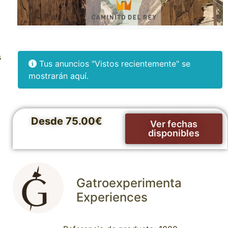
s
Tus anuncios "Vistos recientemente" se
mostrarán aquí.
Desde 75.00€
Ver fechas
disponibles
Gatroexperimenta
Experiences