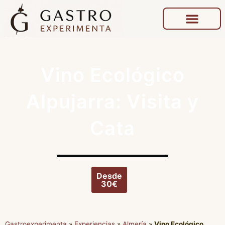
Vino Ecológico
Alpujarra: Visita y
Cata
Desde
30€
Gastroexperimenta
»
Experiencias
»
Almería
»
Vino Ecológico