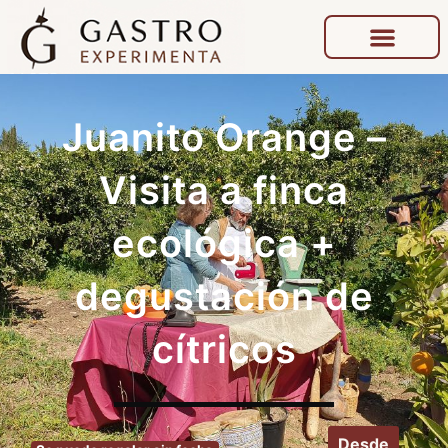
Juanito Orange –
Visita a finca
ecológica +
degustación de
cítricos
Desde