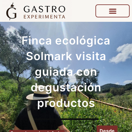
Finca ecológica
Solmark visita
guiada con
degustación
productos
Desde