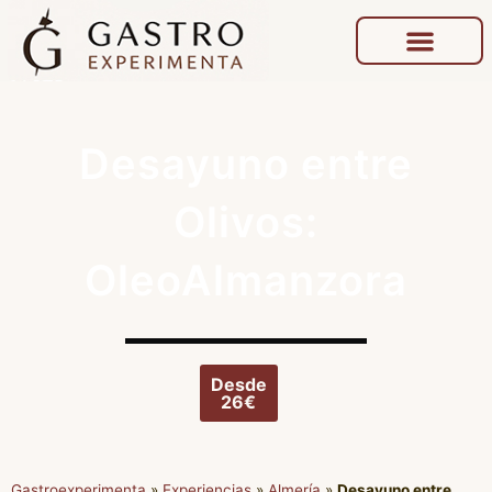
Desayuno entre
Olivos:
OleoAlmanzora
Desde
26€
Gastroexperimenta
»
Experiencias
»
Almería
»
Desayuno entre