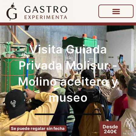
Visita Guiada
Privada Molisur -
Molino aceitero y
museo
Desde
Se puede regalar sin fecha
240€